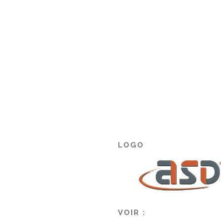
LOGO
VOIR :