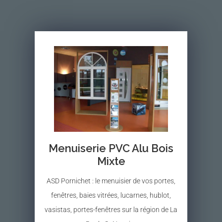
Menuiserie PVC Alu Bois
Mixte
ASD Pornichet : le menuisier de vos portes,
fenêtres, baies vitrées, lucarnes, hublot,
vasistas, portes-fenêtres sur la région de La