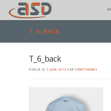
A
T_6_BACK
T_6_back
PUBLIÉ LE
7 JUIN 2013
PAR
FAMETHEMES