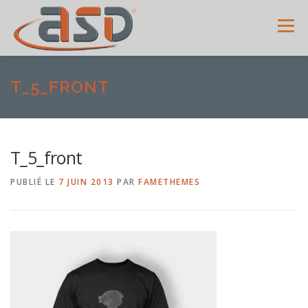
Menu
ACCUEIL
SERVICES
SHOWROOM
GALERIE
T_5_FRONT
MENUISERIES
ACTUALITÉS
AVIS CLIENTS
T_5_front
PUBLIÉ LE
7 JUIN 2013
PAR
FAMETHEMES
CONTACT