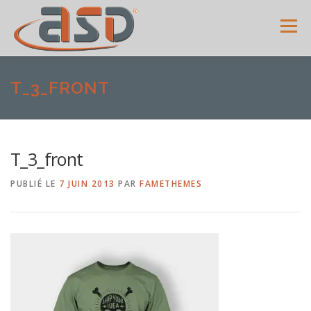
Menu
ACCUEIL
SERVICES
SHOWROOM
GALERIE
T_3_FRONT
MENUISERIES
ACTUALITÉS
AVIS CLIENTS
T_3_front
PUBLIÉ LE
7 JUIN 2013
PAR
FAMETHEMES
CONTACT