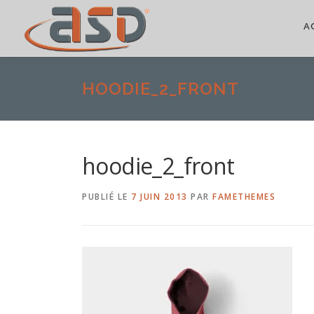
A
HOODIE_2_FRONT
hoodie_2_front
PUBLIÉ LE
7 JUIN 2013
PAR
FAMETHEMES