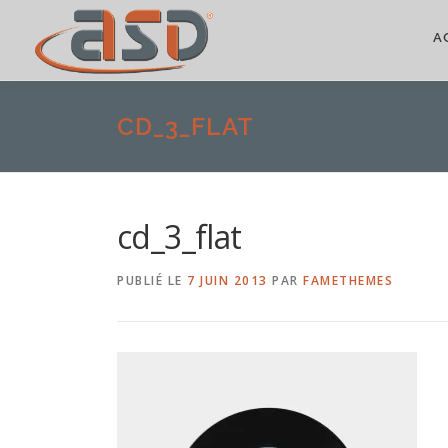
A
CD_3_FLAT
cd_3_flat
PUBLIÉ LE
7 JUIN 2013
PAR
FAMETHEMES