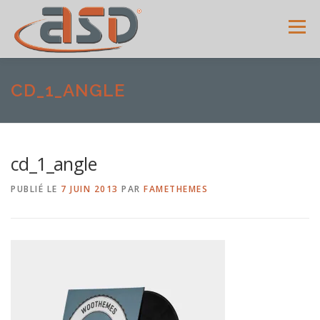
Menu
ACCUEIL
SERVICES
SHOWROOM
GALERIE
CD_1_ANGLE
MENUISERIES
ACTUALITÉS
AVIS CLIENTS
cd_1_angle
PUBLIÉ LE
7 JUIN 2013
PAR
FAMETHEMES
CONTACT