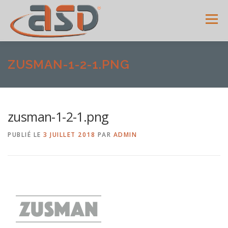
Menu
ACCUEIL
SERVICES
SHOWROOM
GALERIE
ZUSMAN-1-2-1.PNG
MENUISERIES
ACTUALITÉS
AVIS CLIENTS
zusman-1-2-1.png
PUBLIÉ LE
3 JUILLET 2018
PAR
ADMIN
CONTACT