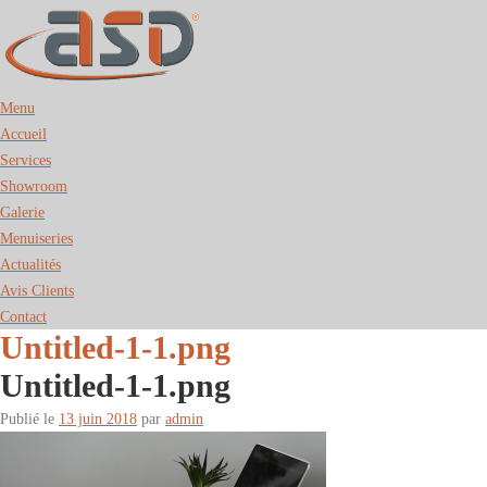
Menu
Accueil
Services
Showroom
Galerie
Menuiseries
Actualités
Avis Clients
Contact
Untitled-1-1.png
Untitled-1-1.png
Publié le
13 juin 2018
par
admin