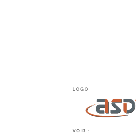
LOGO
VOIR :