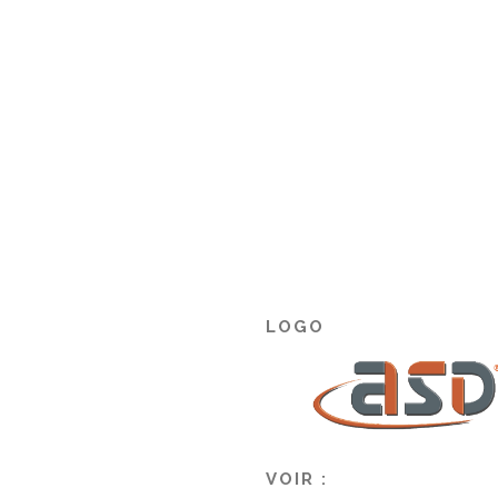
LOGO
VOIR :