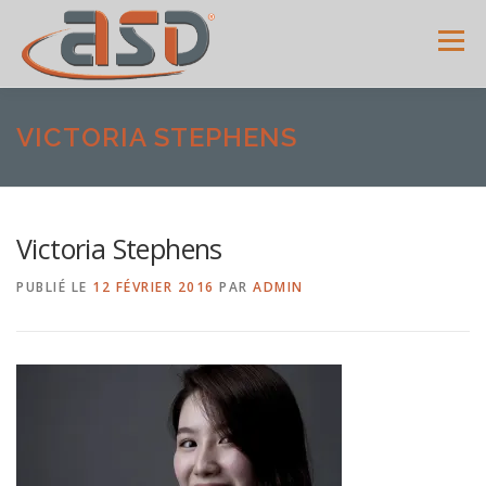
Menu
ACCUEIL
SERVICES
SHOWROOM
GALERIE
VICTORIA STEPHENS
MENUISERIES
ACTUALITÉS
AVIS CLIENTS
Victoria Stephens
PUBLIÉ LE
12 FÉVRIER 2016
PAR
ADMIN
CONTACT