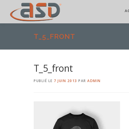
A
T_5_FRONT
T_5_front
PUBLIÉ LE
7 JUIN 2013
PAR
ADMIN