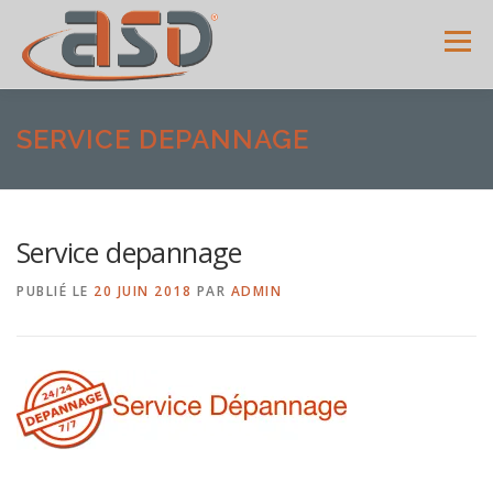
Menu
ACCUEIL
SERVICES
SHOWROOM
GALERIE
SERVICE DEPANNAGE
MENUISERIES
ACTUALITÉS
AVIS CLIENTS
Service depannage
PUBLIÉ LE
20 JUIN 2018
PAR
ADMIN
CONTACT