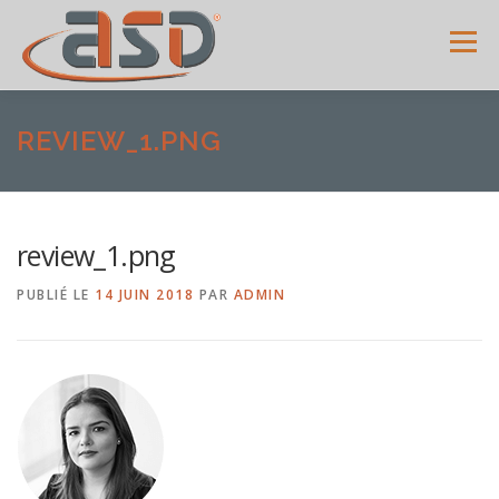
Menu
ACCUEIL
SERVICES
SHOWROOM
GALERIE
REVIEW_1.PNG
MENUISERIES
ACTUALITÉS
AVIS CLIENTS
review_1.png
PUBLIÉ LE
14 JUIN 2018
PAR
ADMIN
CONTACT