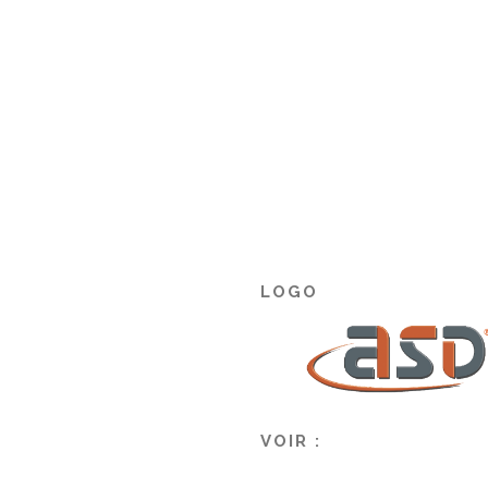
LOGO
VOIR :