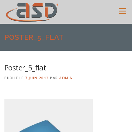
Menu
ACCUEIL
SERVICES
SHOWROOM
GALERIE
POSTER_5_FLAT
MENUISERIES
ACTUALITÉS
AVIS CLIENTS
Poster_5_flat
PUBLIÉ LE
7 JUIN 2013
PAR
ADMIN
CONTACT