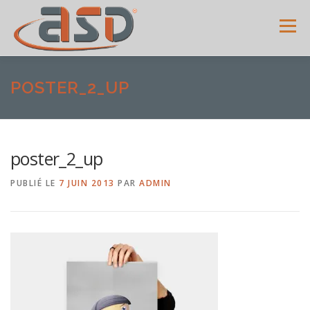
Menu
ACCUEIL
SERVICES
SHOWROOM
GALERIE
POSTER_2_UP
MENUISERIES
ACTUALITÉS
AVIS CLIENTS
poster_2_up
PUBLIÉ LE
7 JUIN 2013
PAR
ADMIN
CONTACT