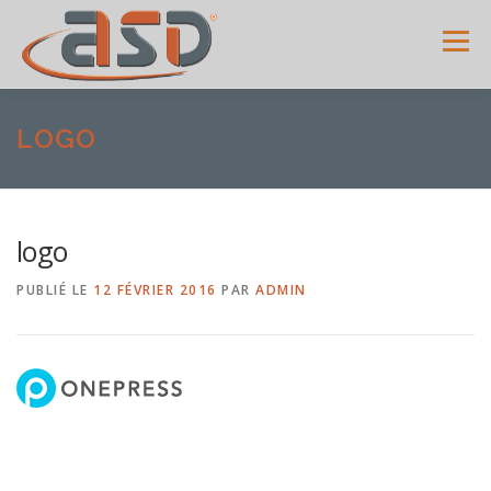
Menu
ACCUEIL
SERVICES
SHOWROOM
GALERIE
LOGO
MENUISERIES
ACTUALITÉS
AVIS CLIENTS
logo
PUBLIÉ LE
12 FÉVRIER 2016
PAR
ADMIN
CONTACT