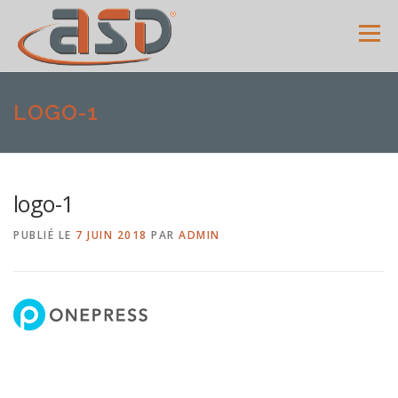
Menu
ACCUEIL
SERVICES
SHOWROOM
GALERIE
LOGO-1
MENUISERIES
ACTUALITÉS
AVIS CLIENTS
logo-1
PUBLIÉ LE
7 JUIN 2018
PAR
ADMIN
CONTACT