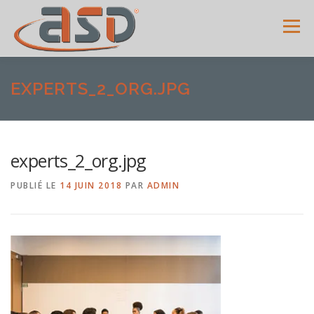
Menu
ACCUEIL
SERVICES
SHOWROOM
GALERIE
EXPERTS_2_ORG.JPG
MENUISERIES
ACTUALITÉS
AVIS CLIENTS
experts_2_org.jpg
PUBLIÉ LE
14 JUIN 2018
PAR
ADMIN
CONTACT