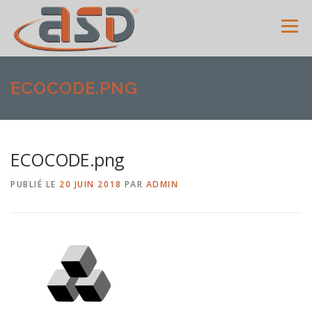
Menu
ACCUEIL
SERVICES
SHOWROOM
GALERIE
ECOCODE.PNG
MENUISERIES
ACTUALITÉS
AVIS CLIENTS
ECOCODE.png
PUBLIÉ LE
20 JUIN 2018
PAR
ADMIN
CONTACT