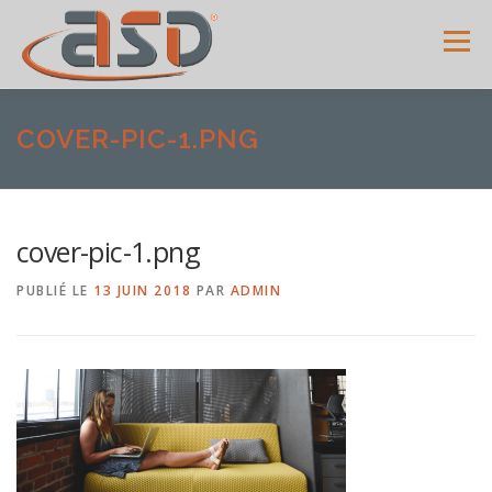
Menu
ACCUEIL
SERVICES
SHOWROOM
GALERIE
COVER-PIC-1.PNG
MENUISERIES
ACTUALITÉS
AVIS CLIENTS
cover-pic-1.png
PUBLIÉ LE
13 JUIN 2018
PAR
ADMIN
CONTACT