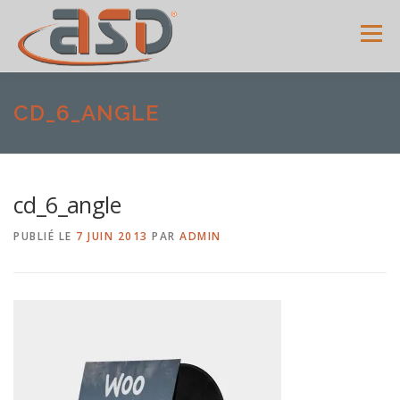
Menu
ACCUEIL
SERVICES
SHOWROOM
GALERIE
CD_6_ANGLE
MENUISERIES
ACTUALITÉS
AVIS CLIENTS
cd_6_angle
PUBLIÉ LE
7 JUIN 2013
PAR
ADMIN
CONTACT