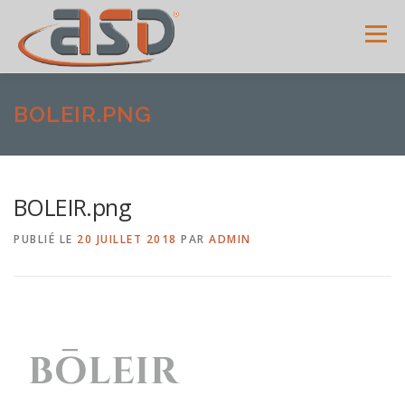
Menu
ACCUEIL
SERVICES
SHOWROOM
GALERIE
BOLEIR.PNG
MENUISERIES
ACTUALITÉS
AVIS CLIENTS
BOLEIR.png
PUBLIÉ LE
20 JUILLET 2018
PAR
ADMIN
CONTACT