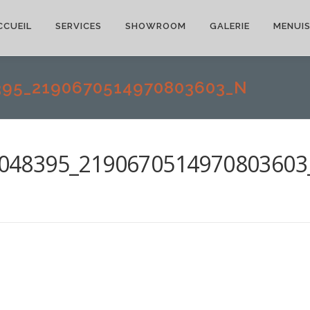
CCUEIL
SERVICES
SHOWROOM
GALERIE
MENUIS
395_2190670514970803603_N
048395_2190670514970803603