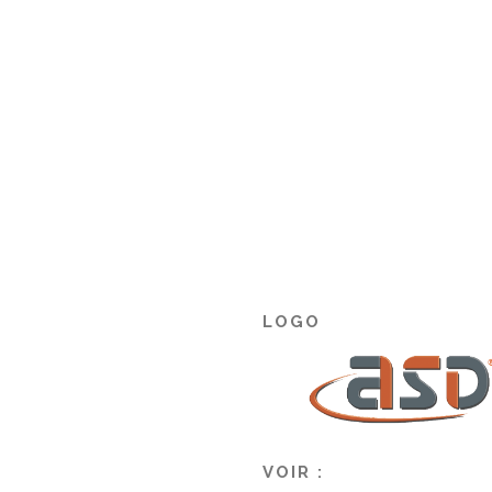
LOGO
VOIR :