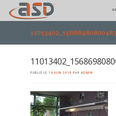
A
11013402_1568698080048
11013402_1568698080
PUBLIÉ LE
14 JUIN 2018
PAR
ADMIN